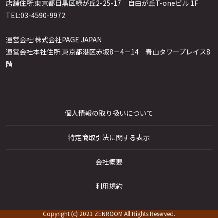
店舗住所:東京都目黒区緑が丘2-25-17 自由が丘T-oneビル 1F
TEL:03-4590-9972
運営会社:株式会社PAGE JAPAN
運営会社本社住所:東京都港区赤坂8－4－14 青山タワープレイス8
階
個人情報の取り扱いについて
特定商取引法に関する表示
会社概要
薬膳の知っトク情報や割引セール
利用規約
お知らせメールマガジンは会員登録から!>
Copyright (c) 2021 ZENROOM All Rights Reserved.