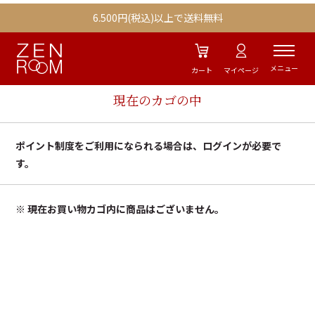
肌トラブル
6.500円(税込)以上で送料無料
お気に入り商品
メニュー
カート
マイページ
ギフト商品
現在のカゴの中
ポイント制度をご利用になられる場合は、ログインが必要で
す。
ZENROOMとは
お知らせ
※ 現在お買い物カゴ内に商品はございません。
薬膳レシピ
メディア掲載
薬膳・和漢の基本
ご利用ガイド